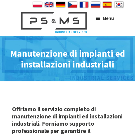
Skip
Skip
Skip
to
to
to
main
primary
footer
Menu
content
sidebar
PS&MS
Manutenzione di impianti ed
installazioni industriali
Offriamo il servizio completo di
manutenzione di impianti ed installazioni
industriali. Forniamo supporto
professionale per garantire il