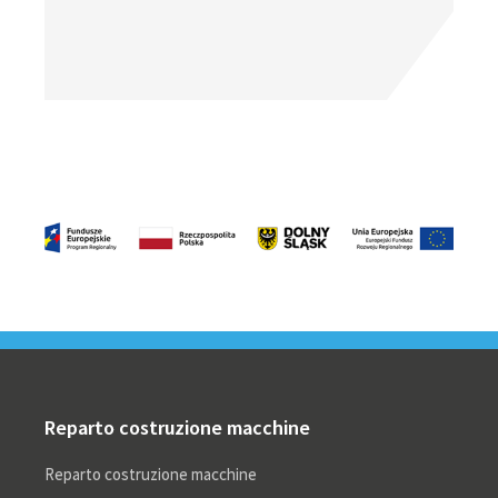
Footer
Reparto costruzione macchine
Reparto costruzione macchine