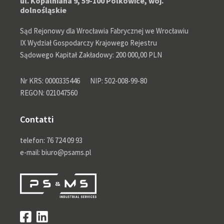
ul. Kopalniana 9, 59-100 Polkowice, woj.
dolnośląskie
Sąd Rejonowy dla Wrocławia Fabrycznej we Wrocławiu
IX Wydział Gospodarczy Krajowego Rejestru
Sądowego Kapitał Zakładowy: 200 000,00 PLN
Nr KRS: 0000335446
NIP: 502-008-99-80
REGON: 021047560
Contatti
telefon: 76 724 09 93
e-mail: biuro@psams.pl