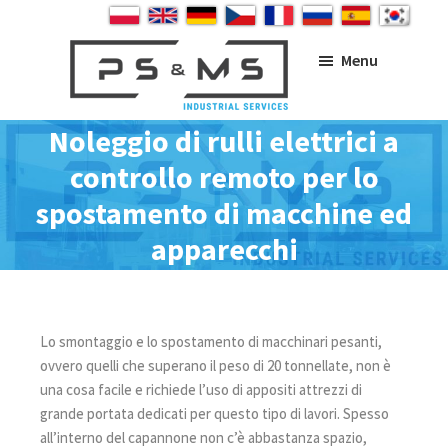
Skip
Skip
Skip
to
to
to
main
primary
footer
Menu
content
sidebar
PS&MS
Noleggio di rulli elettrici a
controllo remoto per lo
spostamento di macchine ed
apparecchi
Lo smontaggio e lo spostamento di macchinari pesanti,
ovvero quelli che superano il peso di 20 tonnellate, non è
una cosa facile e richiede l’uso di appositi attrezzi di
grande portata dedicati per questo tipo di lavori. Spesso
all’interno del capannone non c’è abbastanza spazio,