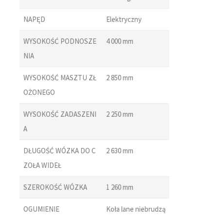
NAPĘD
Elektryczny
WYSOKOŚĆ PODNOSZE
4 000 mm
NIA
WYSOKOŚĆ MASZTU ZŁ
2 850 mm
OŻONEGO
WYSOKOŚĆ ZADASZENI
2 250 mm
A
DŁUGOŚĆ WÓZKA DO C
2 630 mm
ZOŁA WIDEŁ
SZEROKOŚĆ WÓZKA
1 260 mm
OGUMIENIE
Koła lane niebrudzą