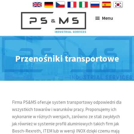
Skip
Skip
Skip
to
to
to
main
primary
footer
Menu
content
sidebar
PS&MS
Przenośniki transportowe
Firma PS&MS oferuje system transportowy odpowiedni dla
wszystkich towarów i warunków pracy. Proponujemy ich
wykonanie w różnych wersjach, zarówno ze stali zwykłych
jak również w systemie profili aluminiowych takich firm jak
Bosch-Rexroth, ITEM lub w wersji INOX dzięki czemu mają