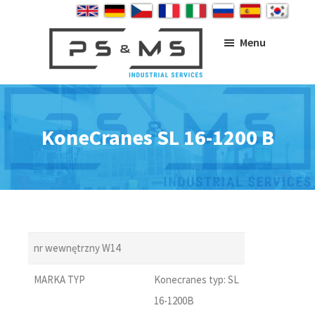
Skip
Skip
Skip
to
to
to
main
primary
footer
Menu
content
sidebar
PS&MS
KoneCranes SL 16-1200 B
nr wewnętrzny W14
MARKA TYP
Konecranes typ: SL
16-1200B