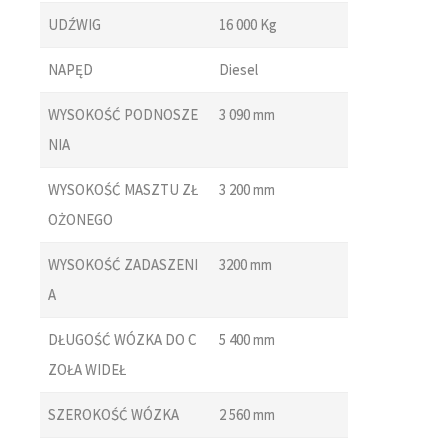
UDŹWIG
16 000 Kg
NAPĘD
Diesel
WYSOKOŚĆ PODNOSZE
3 090 mm
NIA
WYSOKOŚĆ MASZTU ZŁ
3 200 mm
OŻONEGO
WYSOKOŚĆ ZADASZENI
3200 mm
A
DŁUGOŚĆ WÓZKA DO C
5 400 mm
ZOŁA WIDEŁ
SZEROKOŚĆ WÓZKA
2 560 mm