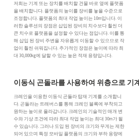
치시키기. 창문을 통해 장비
저희는 기계 또는 장치를 배치할 건물 바로 옆에 플랫폼
를 적재함
을 배치합니다. 플랫폼의 높이를 장비를 놓을 수준으로
조정합니다. 플랫폼의 최대 작업 높이는 10m입니다. 이
저희 회사의 차량과 장비
러한 솔루션의 장점은 삽입된 장비의 치수보다 훨씬 더
전기 제어 롤러를 사용하여
큰 치수로 플랫폼을 설정할 수 있다는 점입니다. 이를 통
20톤에서 120톤으로 중장비
해 삽입 된 장비 주변을 자유롭게 이동할 수 있으므로 작
를 이전 및 이동
업이 훨씬 쉬워집니다. 추가적인 장점은 높이에 따라 최
완료된 작업의 참조 목록
대 30,000kg에 달할 수 있는 높은 적재 용량입니다.
이동식 곤돌라를 사용하여 위층으로 기계
크레인을 이용한 이동식 곤돌라 탑재 기계를 소개합니
다. 곤돌라는 트래버스를 통해 크레인 블록에 부착되고
원하는 높이로 올라갑니다. 크레인의 기술적인 매개 변
수와 기상 조건에 따라 최대 작업 높이는 최대 30m가 될
수 있습니다. 그러나 도입 된 장비의 크기와 무게는 제한
되어 있으며 특정 모바일 플랫폼의 크기와 부하 용량에