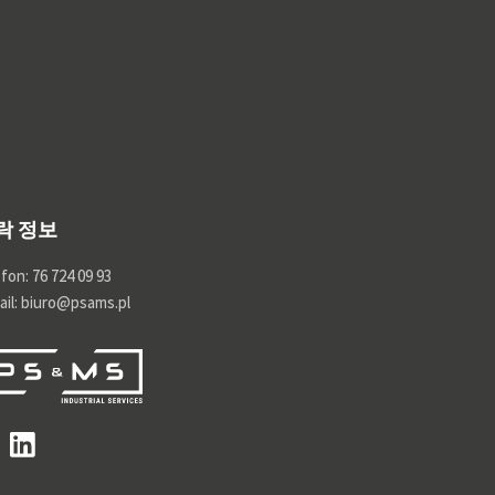
락 정보
fon: 76 724 09 93
ail: biuro@psams.pl