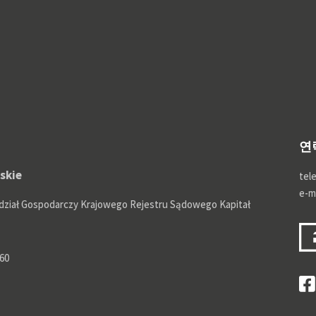
연
ąskie
tele
e-m
dział Gospodarczy Krajowego Rejestru Sądowego Kapitał
60