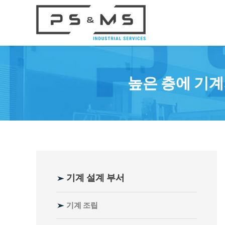
Skip
Skip
Skip
Skip
to
to
to
to
primary
main
primary
footer
navigation
content
sidebar
PS&MS
기계제작부서
조립 및 운송 라인
높은 층에 기계
로봇공학 및 로봇과 생산 라
인의 통합
기계 및 장치
생산 설비
운송 컨베이어
Primary
기계 설계 부서
기계 및 기술 라인의 현대화,
Sidebar
수리
기계 조립
PLC 컨트롤러 프로그래밍