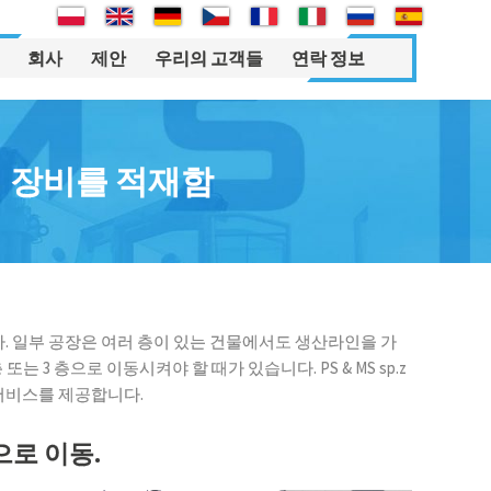
회사
제안
우리의 고객들
연락 정보
운영 유지 부소
폴코비체(Polkowice)시
자동화 및 로봇공학 부
서
연중무휴 모바일 서비스
영업부서
해 장비를 적재함
기술 제조 라인의 유지 보수
리프트
재배치 부서
산업시설 및 설비의 유지보수
회계부서
기술팀 스페셜리스트 지원
관리부서
는 이동
다. 일부 공장은 여러 층이 있는 건물에서도 생산라인을 가
인사부서
는 3 층으로 이동시켜야 할 때가 있습니다. PS & MS sp.z
 서비스를 제공합니다.
구매부서
어 전
렌탈부서
으로 이동.