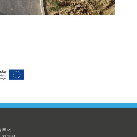
탈부서
지게차