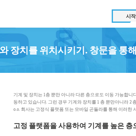
시작
기계 설계 부서
렌탈부서
기계 조립
지게차
와 장치를 위치시키기. 창문을 통
기계 분해
고소 작업 전동이동 
기계의 분해, 재배치 및 재조
ORMIG 미니 크레인
립
에어백
기술적인 라인의 해체 및 이
전
상층에 기계를 배치하
기계 및 장치는 1층 뿐만 아니라 다른 층으로도 이동 가능합니
식 곤돌라와 플랫폼
동하고 있습니다. 그런 경우 기계와 장치를 1 층 뿐만아니라 2 층 또
식물을 새 위치로 옮기기
o.o. 회사는 고정식 플랫폼 또는 모바일 곤돌라를 통해 이러한
기계 및 장비용 원격 제
에어백 (에어 롤러)을 사용해
동 롤러 대여
서 기계의 이전과 재배치
고정 플랫폼을 사용하여 기계를 높은 층
높은 층에 기계와 장치를 위