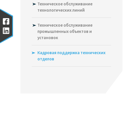
рулоны)
Техническое обслуживание
Программирование
технологических линий
драйверов PLC
Перемещение маши
этаж. Установка
оборудования чере
Техническое обслуживание
Производство контрольных
шкафов
промышленных объектов и
Наш парк машин
установок
Реализации
Перемещение и
передвижение тяж
Кадровая поддержка технических
машин от 20 тонн д
тонн с помощью
отделов
электрически упр
рулонов
Реализации