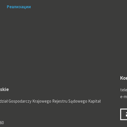
Реализации
Ко
ąskie
tele
e-m
dział Gospodarczy Krajowego Rejestru Sądowego Kapitał
60