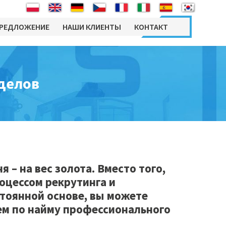
РЕДЛОЖЕНИЕ
НАШИ КЛИЕНТЫ
КОНТАКТ
одержание движения
MS» в
Отдел
ах
машиностроения
Мобильный сервис 24 ч / 7
ON CLAUSE
Торговый отдел
делов
TO PERSONAL
ESSING
Техническое обслуживание
Отдел перемещения
технологических линий
Техническое обслуживание
Бухгалтерия
промышленных объектов и
установок
Администрация
Кадровая поддержка
технических отделов
Отдел кадров
– на вес золота. Вместо того,
оцессом рекрутинга и
Отдел обеспечения
тоянной основе, вы можете
Содержание
м по найму профессионального
движения