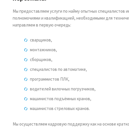
передвижения машин и
устройств
Мы предоставляем услуги по найму опытных специалистов 
н на
полномочиями и квалификацией, необходимыми для техничес
з окно.
направляем в первую очередь:
сварщиков,
монтажников,
елых
о 120
сборщиков,
авляемых
специалистов по автоматике,
программистов ПЛК,
водителей вилочных погрузчиков,
машинистов подъёмных кранов,
машинистов стреловых кранов.
Мы осуществляем кадровую поддержку как на основе кратко