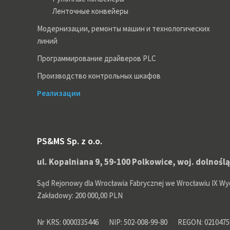
Ленточные конвейеры
Модернизации, ремонты машин и технологических
линий
Программирование драйверов PLC
Производство контрольных шкафов
Реализации
PS&MS Sp. z o.o.
ul. Kopalniana 9, 59-100 Polkowice, woj. dolnośl
Sąd Rejonowy dla Wrocławia Fabrycznej we Wrocławiu IX Wy
Zakładowy: 200 000,00 PLN
Nr KRS: 0000335446
NIP: 502-008-99-80
REGON: 0210475