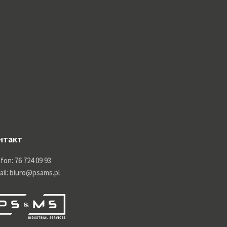
нтакт
fon: 76 724 09 93
ail: biuro@psams.pl